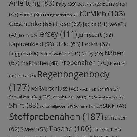
Anleitung
(83)
Bündchen
Baby
(39)
Bodykleid
(25)
fürMich
(103)
(47)
Ebook
(36)
Errungenschaften
(23)
Geschenke
(68)
Hose
(62)
Jacke
(51)
JaWePu
Jersey
(111)
Jumpsuit
(52)
(43)
Jeans
(30)
Kleid
(63)
Leder
(67)
Kapuzenkleid
(50)
Nähen
Leggins
(46)
Nachtwäsche
(44)
Nicky
(39)
Probenähen
(70)
(67)
Praktisches
(48)
Puschen
Regenbogenbody
(31)
Rafftop
(23)
(177)
Reißverschluss
(49)
Schlafen
(27)
Röckli
(24)
SchnabelinaBag
(36)
SchnabelinaHipBag
(27)
Schnabelinose
(23)
Shirt
(83)
Sticki
(46)
softshelljacke
(29)
Sommerhut
(27)
Stoffprobenähen
(187)
stricken
Tasche
(100)
(62)
Sweat
(53)
Trotzkopf
(34)