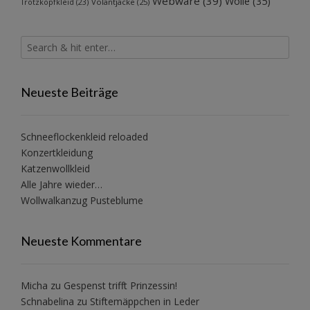
Webware
(39)
Wolle
(35)
Volantjacke
(25)
Trotzkopfkleid
(23)
Neueste Beiträge
Schneeflockenkleid reloaded
Konzertkleidung
Katzenwollkleid
Alle Jahre wieder…
Wollwalkanzug Pusteblume
Neueste Kommentare
Micha
zu
Gespenst trifft Prinzessin!
Schnabelina
zu
Stiftemäppchen in Leder