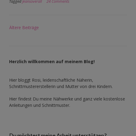
Tagged
Jeansoverall
24 Comments
Beitragsnavigation
Ältere Beiträge
Herzlich willkommen auf meinem Blog!
Hier bloggt Rosi, leidenschaftliche Näherin,
Schnittmustererstellerin und Mutter von drei Kindern.
Hier findest Du meine Nähwerke und ganz viele kostenlose
Anleitungen und Schnittmuster.
Du möchtest meine Arbeit unterstützen?