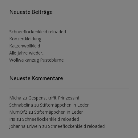
Neueste Beiträge
Schneeflockenkleid reloaded
Konzertkleidung
Katzenwollkleid
Alle Jahre wieder…
Wollwalkanzug Pusteblume
Neueste Kommentare
Micha
zu
Gespenst trifft Prinzessin!
Schnabelina
zu
Stiftemäppchen in Leder
MumOf2
zu
Stiftemäppchen in Leder
Iris
zu
Schneeflockenkleid reloaded
Johanna Erlwein
zu
Schneeflockenkleid reloaded