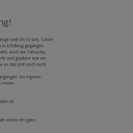
ng!
nge (seit ich 12 bin). Schon
 in Erfüllung gegangen.
näht. Auch die Tatsache,
erfe und gradiere war ein
e es das (mit noch nicht
 gegangen: Ein eigenes
ch meine
den ist.
als erstes ein ganz