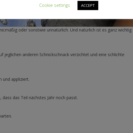
Cookie settings
ACCEPT
icmäßig oder sonstwie unnatürlich. Und natürlich ist es ganz wichtig
auf jeglichen anderen Schnickschnack verzichtet und eine schlichte
 und appliziert.
, dass das Teil nächstes Jahr noch passt.
arten.