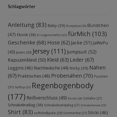
Schlagwörter
Anleitung
(83)
Bündchen
Baby
(39)
Bodykleid
(25)
fürMich
(103)
(47)
Ebook
(36)
Errungenschaften
(23)
Geschenke
(68)
Hose
(62)
Jacke
(51)
JaWePu
Jersey
(111)
Jumpsuit
(52)
(43)
Jeans
(30)
Kleid
(63)
Leder
(67)
Kapuzenkleid
(50)
Nähen
Leggins
(46)
Nachtwäsche
(44)
Nicky
(39)
Probenähen
(70)
(67)
Praktisches
(48)
Puschen
Regenbogenbody
(31)
Rafftop
(23)
(177)
Reißverschluss
(49)
Schlafen
(27)
Röckli
(24)
SchnabelinaBag
(36)
SchnabelinaHipBag
(27)
Schnabelinose
(23)
Shirt
(83)
Sticki
(46)
softshelljacke
(29)
Sommerhut
(27)