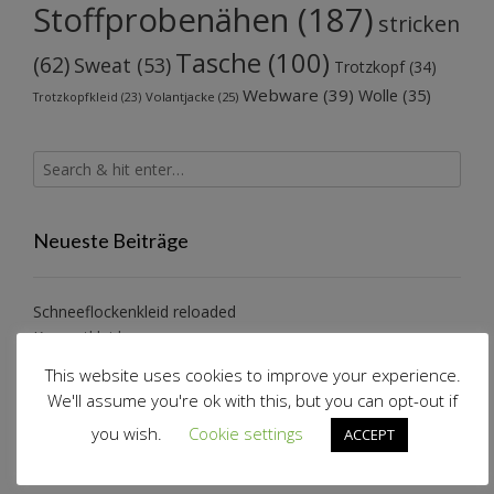
Stoffprobenähen
(187)
stricken
Tasche
(100)
(62)
Sweat
(53)
Trotzkopf
(34)
Webware
(39)
Wolle
(35)
Volantjacke
(25)
Trotzkopfkleid
(23)
Neueste Beiträge
Schneeflockenkleid reloaded
Konzertkleidung
Katzenwollkleid
This website uses cookies to improve your experience.
Alle Jahre wieder…
We'll assume you're ok with this, but you can opt-out if
Wollwalkanzug Pusteblume
you wish.
Cookie settings
ACCEPT
Neueste Kommentare