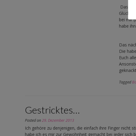
Das näch
Glückskl
bei mir 
habe ihn
Das näch
Die habe
Euch all
Ansonste
geknackt
Tagged
B
Gestricktes…
Posted on
29. Dezember 2013
Ich gehöre zu denjenigen, die einfach ihre Finger nicht st
habe ich es mir zur Gewohnheit gemacht bei jeder sich 