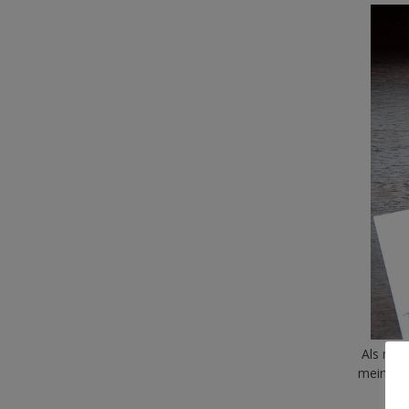
Als näch
meine