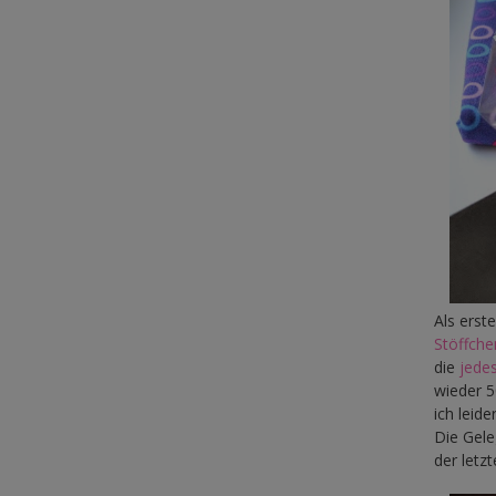
Als erst
Stöffche
die
jedes
wieder 5
ich leid
Die Gele
der letz