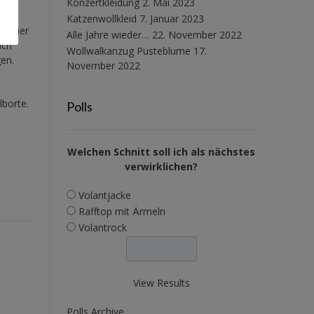
Konzertkleidung
2. Mai 2023
Katzenwollkleid
7. Januar 2023
en hier
Alle Jahre wieder…
22. November 2022
Ich
Wollwalkanzug Pusteblume
17.
en.
November 2022
borte.
Polls
Welchen Schnitt soll ich als nächstes
verwirklichen?
Volantjacke
Rafftop mit Ärmeln
Volantrock
View Results
Polls Archive