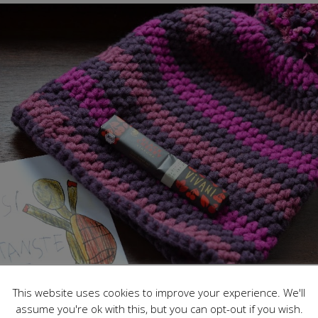
stes kam eine kuschelige Mütze von Manuela. Sie passt absolut perf
m
selbstgestrickten Loop
und ich habe sie schon oft getragen.
This website uses cookies to improve your experience. We'll
assume you're ok with this, but you can opt-out if you wish.