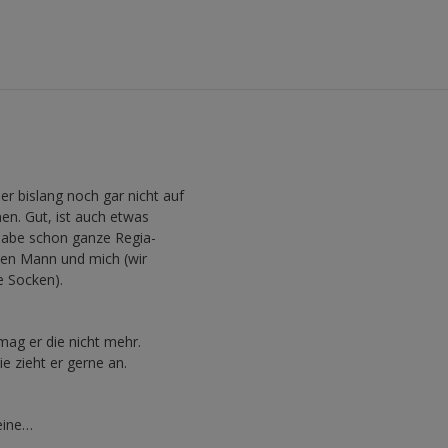
ber bislang noch gar nicht auf
n. Gut, ist auch etwas
h habe schon ganze Regia-
inen Mann und mich (wir
e Socken).
mag er die nicht mehr.
e zieht er gerne an.
leine…