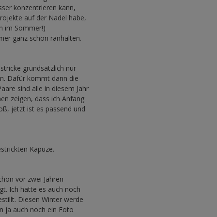
esser konzentrieren kann,
rojekte auf der Nadel habe,
uch im Sommer!)
mer ganz schön ranhalten.
stricke grundsätzlich nur
en. Dafür kommt dann die
aare sind alle in diesem Jahr
en zeigen, dass ich Anfang
oß, jetzt ist es passend und
strickten Kapuze.
schon vor zwei Jahren
gt. Ich hatte es auch noch
estillt. Diesen Winter werde
ann ja auch noch ein Foto