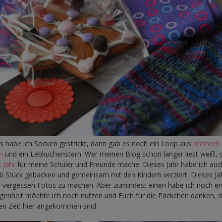
es habe ich Socken gestrickt, dann gab es noch ein Loop aus
meinem
n
und ein Lebkuchenstern. Wer meinen Blog schon länger liest weiß, 
 Jahr
für meine Schüler und Freunde mache. Dieses Jahr habe ich auc
0 Stück gebacken und gemeinsam mit den Kindern verziert. Dieses Ja
er vergessen Fotos zu machen. Aber zumindest einen habe ich noch er
genheit möchte ich noch nutzen und Euch für die Päckchen danken, di
ten Zeit hier angekommen sind.