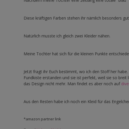
Nachdem meine Tochter eine zeitlang eine totale “blau” 
Diese kräftigen Farben stehen ihr nämlich besonders gut
Natürlich musste ich gleich zwei Kleider nähen.
Meine Tochter hat sich für die kleinen Punkte entschiede
Jetzt fragt ihr Euch bestimmt, wo ich den Stoff her habe.
Fundkiste erstanden und sie ist perfekt, weil sie so brei
das Design nicht mehr. Man findet es aber noch auf
dive
Aus den Resten habe ich noch ein Kleid für das Engelchen
*amazon partner link