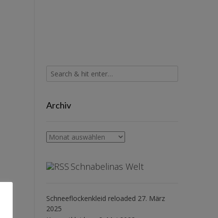
Archiv
Archiv
Schnabelinas Welt
Schneeflockenkleid reloaded
27. März
2025