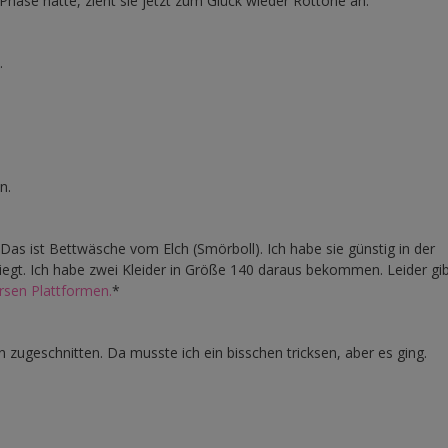
Phase hatte, zieht sie jetzt zum Glück wieder Rottöne an.
.
n.
 Das ist Bettwäsche vom Elch (Smörboll). Ich habe sie günstig in der
t liegt. Ich habe zwei Kleider in Größe 140 daraus bekommen. Leider gi
rsen Plattformen.
*
 zugeschnitten. Da musste ich ein bisschen tricksen, aber es ging.