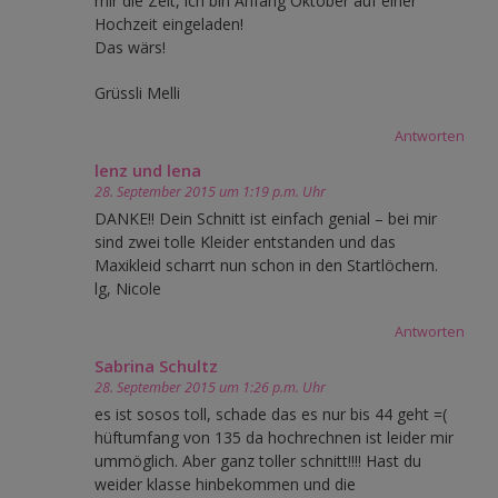
mir die Zeit, ich bin Anfang Oktober auf einer
Hochzeit eingeladen!
Das wärs!
Grüssli Melli
Antworten
lenz und lena
28. September 2015 um 1:19 p.m. Uhr
DANKE!! Dein Schnitt ist einfach genial – bei mir
sind zwei tolle Kleider entstanden und das
Maxikleid scharrt nun schon in den Startlöchern.
lg, Nicole
Antworten
Sabrina Schultz
28. September 2015 um 1:26 p.m. Uhr
es ist sosos toll, schade das es nur bis 44 geht =(
hüftumfang von 135 da hochrechnen ist leider mir
ummöglich. Aber ganz toller schnitt!!!! Hast du
weider klasse hinbekommen und die