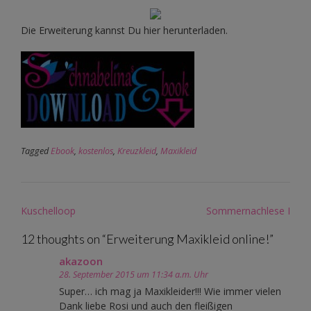
Die Erweiterung kannst Du hier herunterladen.
Tagged
Ebook
,
kostenlos
,
Kreuzkleid
,
Maxikleid
Post
Kuschelloop
Sommernachlese I
navigation
12 thoughts on “
Erweiterung Maxikleid online!
”
akazoon
28. September 2015 um 11:34 a.m. Uhr
Super… ich mag ja Maxikleider!!! Wie immer vielen
Dank liebe Rosi und auch den fleißigen