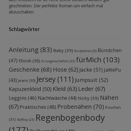
geschrieben. Der perfekte Roman um einfach mal
abzuschalten.
Schlagwörter
Anleitung
(83)
Bündchen
Baby
(39)
Bodykleid
(25)
fürMich
(103)
(47)
Ebook
(36)
Errungenschaften
(23)
Geschenke
(68)
Hose
(62)
Jacke
(51)
JaWePu
Jersey
(111)
Jumpsuit
(52)
(43)
Jeans
(30)
Kleid
(63)
Leder
(67)
Kapuzenkleid
(50)
Nähen
Leggins
(46)
Nachtwäsche
(44)
Nicky
(39)
Probenähen
(70)
(67)
Praktisches
(48)
Puschen
Regenbogenbody
(31)
Rafftop
(23)
(177)