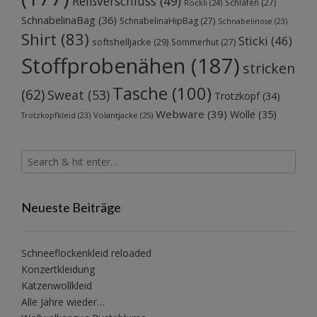
Reißverschluss
(49)
Schlafen
(27)
Röckli
(24)
SchnabelinaBag
(36)
SchnabelinaHipBag
(27)
Schnabelinose
(23)
Shirt
(83)
Sticki
(46)
softshelljacke
(29)
Sommerhut
(27)
Stoffprobenähen
(187)
stricken
Tasche
(100)
(62)
Sweat
(53)
Trotzkopf
(34)
Webware
(39)
Wolle
(35)
Volantjacke
(25)
Trotzkopfkleid
(23)
Neueste Beiträge
Schneeflockenkleid reloaded
Konzertkleidung
Katzenwollkleid
Alle Jahre wieder…