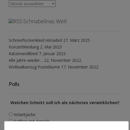
Archiv
Schnabelinas Welt
Schneeflockenkleid reloaded
27. März 2025
Konzertkleidung
2. Mai 2023
Katzenwollkleid
7. Januar 2023
Alle Jahre wieder…
22. November 2022
Wollwalkanzug Pusteblume
17. November 2022
Polls
Welchen Schnitt soll ich als nächstes verwirklichen?
Volantjacke
Rafftop mit Ärmeln
Volantrock