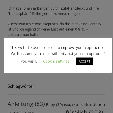
Ich habe Johanna Benden durch Zufall entdeckt und ihre
“Nebelsphäre”-Reihe
geradezu verschlungen.
Zuerst war ich etwas skeptisch, da das hier keine Fantasy
ist und ich eigentlich keine Lust auf einen 0 8 15 –
Liebesroman hatte.
Das ist diese Geschichte aber definitiv nicht. Ich mag
This website uses cookies to improve your experience.
Johannas Art ihre Protagonisten zu schildern. Sie zieht einen
We'll assume you're ok with this, but you can opt-out if
sofort in den Bann. Natürlich ist das hier eher leichte Kost,
aber trotzdem ist sie nicht seicht sondern wirklich gut
you wish.
Cookie settings
ACCEPT
geschrieben. Der perfekte Roman um einfach mal
abzuschalten.
Schlagwörter
Anleitung
(83)
Bündchen
Baby
(39)
Bodykleid
(25)
fürMich
(103)