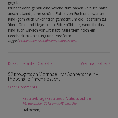
gegeben.
Ihr habt dann genau eine Woche zum nähen Zeit. Ich hätte
anschließend gerne schöne Fotos von Euch und zwar am
Kind (gern auch unkenntlich gemacht um die Passform zu
überprüfen und Liegefotos). Bitte näht nur, wenn ihr das
Kind auch wirklich vor Ort habt. Außerdem noch ein
Feedback zu Anleitung und Passform.
Tagged
Probenähen
,
Schnabelinas Sonnenschein
Post
Kokadi Elefanten Ganesha
Wer mag zählen?
navigation
52 thoughts on “
Schnabelinas Sonnenschein –
Probenäherinnen gesucht!
”
Comment
Older Comments
navigation
Kreativblog/Kreatives Nähstübchen
14. September 2012 um 9:48 a.m. Uhr
Hallöchen,