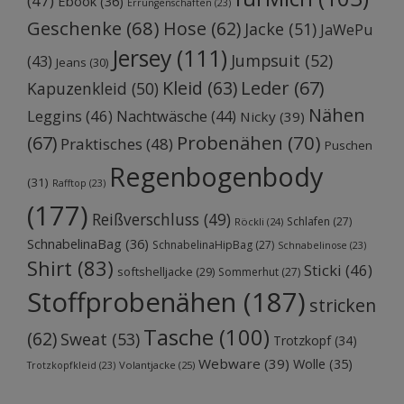
(47)
Ebook
(36)
Errungenschaften
(23)
Geschenke
(68)
Hose
(62)
Jacke
(51)
JaWePu
Jersey
(111)
Jumpsuit
(52)
(43)
Jeans
(30)
Kleid
(63)
Leder
(67)
Kapuzenkleid
(50)
Nähen
Leggins
(46)
Nachtwäsche
(44)
Nicky
(39)
Probenähen
(70)
(67)
Praktisches
(48)
Puschen
Regenbogenbody
(31)
Rafftop
(23)
(177)
Reißverschluss
(49)
Schlafen
(27)
Röckli
(24)
SchnabelinaBag
(36)
SchnabelinaHipBag
(27)
Schnabelinose
(23)
Shirt
(83)
Sticki
(46)
softshelljacke
(29)
Sommerhut
(27)
Stoffprobenähen
(187)
stricken
Tasche
(100)
(62)
Sweat
(53)
Trotzkopf
(34)
Webware
(39)
Wolle
(35)
Volantjacke
(25)
Trotzkopfkleid
(23)