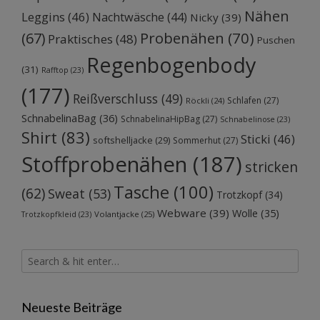
Nähen
Leggins
(46)
Nachtwäsche
(44)
Nicky
(39)
Probenähen
(70)
(67)
Praktisches
(48)
Puschen
Regenbogenbody
(31)
Rafftop
(23)
(177)
Reißverschluss
(49)
Schlafen
(27)
Röckli
(24)
SchnabelinaBag
(36)
SchnabelinaHipBag
(27)
Schnabelinose
(23)
Shirt
(83)
Sticki
(46)
softshelljacke
(29)
Sommerhut
(27)
Stoffprobenähen
(187)
stricken
Tasche
(100)
(62)
Sweat
(53)
Trotzkopf
(34)
Webware
(39)
Wolle
(35)
Volantjacke
(25)
Trotzkopfkleid
(23)
Neueste Beiträge