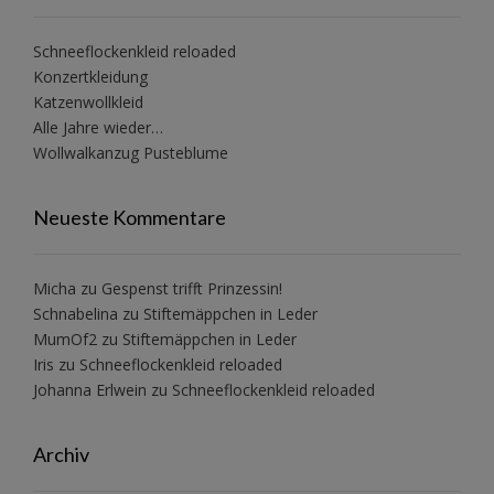
Schneeflockenkleid reloaded
Konzertkleidung
Katzenwollkleid
Alle Jahre wieder…
Wollwalkanzug Pusteblume
Neueste Kommentare
Micha
zu
Gespenst trifft Prinzessin!
Schnabelina
zu
Stiftemäppchen in Leder
MumOf2
zu
Stiftemäppchen in Leder
Iris
zu
Schneeflockenkleid reloaded
Johanna Erlwein
zu
Schneeflockenkleid reloaded
Archiv