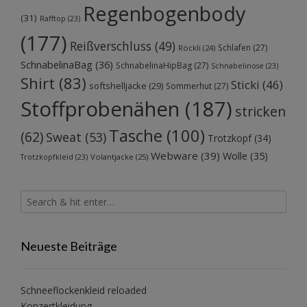
Regenbogenbody
(31)
Rafftop
(23)
(177)
Reißverschluss
(49)
Schlafen
(27)
Röckli
(24)
SchnabelinaBag
(36)
SchnabelinaHipBag
(27)
Schnabelinose
(23)
Shirt
(83)
Sticki
(46)
softshelljacke
(29)
Sommerhut
(27)
Stoffprobenähen
(187)
stricken
Tasche
(100)
(62)
Sweat
(53)
Trotzkopf
(34)
Webware
(39)
Wolle
(35)
Volantjacke
(25)
Trotzkopfkleid
(23)
Neueste Beiträge
Schneeflockenkleid reloaded
Konzertkleidung