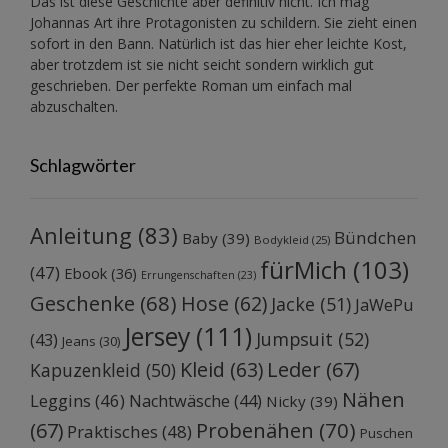
Das ist diese Geschichte aber definitiv nicht. Ich mag
Johannas Art ihre Protagonisten zu schildern. Sie zieht einen
sofort in den Bann. Natürlich ist das hier eher leichte Kost,
aber trotzdem ist sie nicht seicht sondern wirklich gut
geschrieben. Der perfekte Roman um einfach mal
abzuschalten.
Schlagwörter
Anleitung
(83)
Bündchen
Baby
(39)
Bodykleid
(25)
fürMich
(103)
(47)
Ebook
(36)
Errungenschaften
(23)
Geschenke
(68)
Hose
(62)
Jacke
(51)
JaWePu
Jersey
(111)
Jumpsuit
(52)
(43)
Jeans
(30)
Kleid
(63)
Leder
(67)
Kapuzenkleid
(50)
Nähen
Leggins
(46)
Nachtwäsche
(44)
Nicky
(39)
Probenähen
(70)
(67)
Praktisches
(48)
Puschen