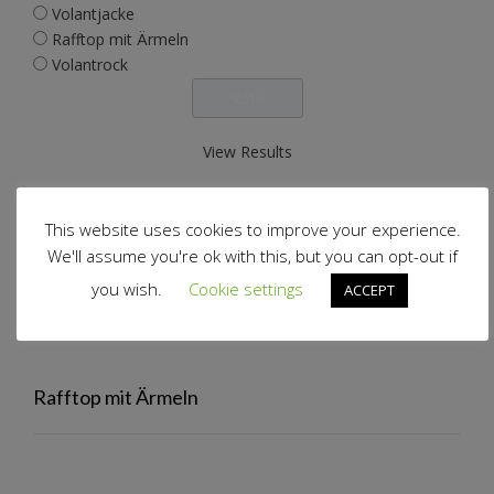
Volantjacke
Rafftop mit Ärmeln
Volantrock
View Results
Polls Archive
This website uses cookies to improve your experience.
We'll assume you're ok with this, but you can opt-out if
Volantjacke
you wish.
Cookie settings
ACCEPT
Rafftop mit Ärmeln