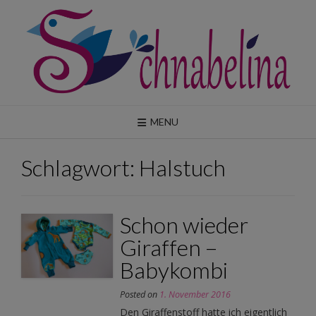
Skip
to
content
MENU
Schlagwort:
Halstuch
Schon wieder
Giraffen –
Babykombi
Posted on
1. November 2016
Den Giraffenstoff hatte ich eigentlich