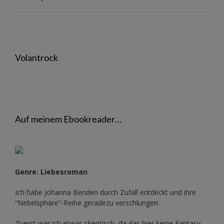
Volantrock
Auf meinem Ebookreader…
Genre: Liebesroman
Ich habe Johanna Benden durch Zufall entdeckt und ihre
“Nebelsphäre”-Reihe
geradezu verschlungen.
Zuerst war ich etwas skeptisch, da das hier keine Fantasy