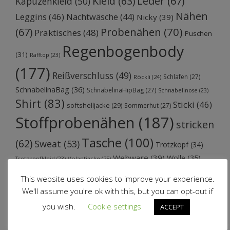
Kleid
(63)
Leder
(67)
Kapuzenkleid
(50)
Nähen
Leggins
(46)
Nachtwäsche
(44)
Nicky
(39)
Probenähen
(70)
(67)
Praktisches
(48)
Puschen
Regenbogenbody
(31)
Rafftop
(23)
(177)
Reißverschluss
(49)
Schlafen
(27)
Röckli
(24)
SchnabelinaBag
(36)
SchnabelinaHipBag
(27)
Schnabelinose
(23)
Shirt
(83)
Sticki
(46)
softshelljacke
(29)
Sommerhut
(27)
Stoffprobenähen
(187)
stricken
Tasche
(100)
(62)
Sweat
(53)
Trotzkopf
(34)
Webware
(39)
Wolle
(35)
Volantjacke
(25)
Trotzkopfkleid
(23)
This website uses cookies to improve your experience.
We'll assume you're ok with this, but you can opt-out if
you wish.
Cookie settings
ACCEPT
Neueste Beiträge