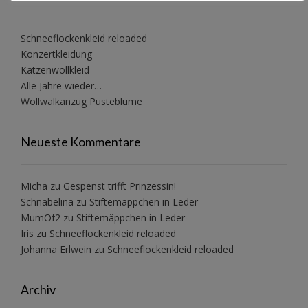
Schneeflockenkleid reloaded
Konzertkleidung
Katzenwollkleid
Alle Jahre wieder…
Wollwalkanzug Pusteblume
Neueste Kommentare
Micha
zu
Gespenst trifft Prinzessin!
Schnabelina
zu
Stiftemäppchen in Leder
MumOf2
zu
Stiftemäppchen in Leder
Iris
zu
Schneeflockenkleid reloaded
Johanna Erlwein
zu
Schneeflockenkleid reloaded
Archiv