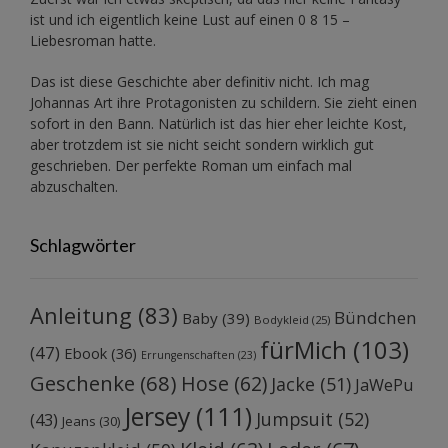
ist und ich eigentlich keine Lust auf einen 0 8 15 –
Liebesroman hatte.
Das ist diese Geschichte aber definitiv nicht. Ich mag
Johannas Art ihre Protagonisten zu schildern. Sie zieht einen
sofort in den Bann. Natürlich ist das hier eher leichte Kost,
aber trotzdem ist sie nicht seicht sondern wirklich gut
geschrieben. Der perfekte Roman um einfach mal
abzuschalten.
Schlagwörter
Anleitung
(83)
Bündchen
Baby
(39)
Bodykleid
(25)
fürMich
(103)
(47)
Ebook
(36)
Errungenschaften
(23)
Geschenke
(68)
Hose
(62)
Jacke
(51)
JaWePu
Jersey
(111)
Jumpsuit
(52)
(43)
Jeans
(30)