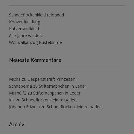
Schneeflockenkleid reloaded
Konzertkleidung
Katzenwollkleid
Alle Jahre wieder…
Wollwalkanzug Pusteblume
Neueste Kommentare
Micha
zu
Gespenst trifft Prinzessin!
Schnabelina
zu
Stiftemäppchen in Leder
MumOf2
zu
Stiftemäppchen in Leder
Iris
zu
Schneeflockenkleid reloaded
Johanna Erlwein
zu
Schneeflockenkleid reloaded
Archiv