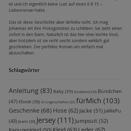
ist und ich eigentlich keine Lust auf einen 0 8 15 –
Liebesroman hatte.
Das ist diese Geschichte aber definitiv nicht. Ich mag
Johannas Art ihre Protagonisten zu schildern. Sie zieht einen
sofort in den Bann. Natürlich ist das hier eher leichte Kost,
aber trotzdem ist sie nicht seicht sondern wirklich gut
geschrieben. Der perfekte Roman um einfach mal
abzuschalten.
Schlagwörter
Anleitung
(83)
Bündchen
Baby
(39)
Bodykleid
(25)
fürMich
(103)
(47)
Ebook
(36)
Errungenschaften
(23)
Geschenke
(68)
Hose
(62)
Jacke
(51)
JaWePu
Jersey
(111)
Jumpsuit
(52)
(43)
Jeans
(30)
Kleid
(63)
Leder
(67)
Kapuzenkleid
(50)