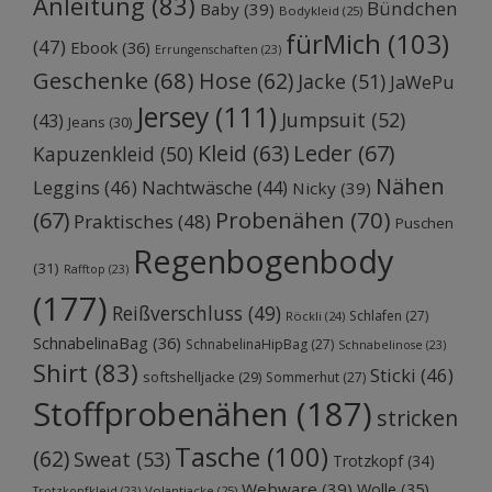
Anleitung
(83)
Bündchen
Baby
(39)
Bodykleid
(25)
fürMich
(103)
(47)
Ebook
(36)
Errungenschaften
(23)
Geschenke
(68)
Hose
(62)
Jacke
(51)
JaWePu
Jersey
(111)
Jumpsuit
(52)
(43)
Jeans
(30)
Kleid
(63)
Leder
(67)
Kapuzenkleid
(50)
Nähen
Leggins
(46)
Nachtwäsche
(44)
Nicky
(39)
Probenähen
(70)
(67)
Praktisches
(48)
Puschen
Regenbogenbody
(31)
Rafftop
(23)
(177)
Reißverschluss
(49)
Schlafen
(27)
Röckli
(24)
SchnabelinaBag
(36)
SchnabelinaHipBag
(27)
Schnabelinose
(23)
Shirt
(83)
Sticki
(46)
softshelljacke
(29)
Sommerhut
(27)
Stoffprobenähen
(187)
stricken
Tasche
(100)
(62)
Sweat
(53)
Trotzkopf
(34)
Webware
(39)
Wolle
(35)
Volantjacke
(25)
Trotzkopfkleid
(23)