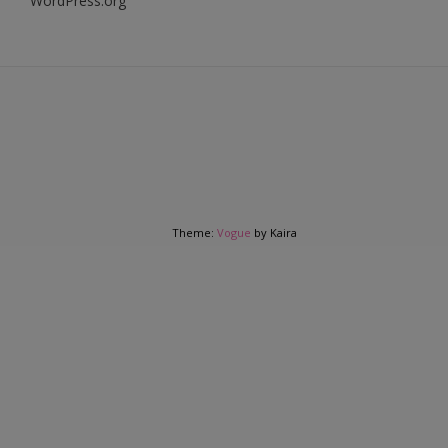
WordPress.org
Theme:
Vogue
by Kaira