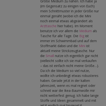
Größe Medium zu nähen. Ich habe ja
(im Gegensatz zu einigen von Euch)
mein Schnittmuster in jeder Größe nur
einmal genäht (wobei ich die Mini
noch einmal etwas abgeändert als
Arzttasche
hier habe). Im Moment
benutze ich vor allem die
Medium
als
Tasche für alle Tage. Die
Big
ist
immer im Schwimmbad und auf dem
Stoffmarkt dabei und die
Mini
ist
aktuell meine Strickzeugtasche. Nur
die
Small
nutze ich eigentlich gar nicht
(vielleicht sollte ich sie mal verkaufen
– das ist einfach nicht meine Größe…).
Da ich die Medium so viel nutze,
wollte ich unbedingt etwas robusteres
haben. Gerade jetzt in der kalten
Jahreszeit, wenn es mal regnet oder
schneit war die Ikea-Baumwolle mir
nicht wetterfest genug. Ich habe lange
Stoffe und Ideen gesammelt und mit
jetzt endlich mal hingesetzt.