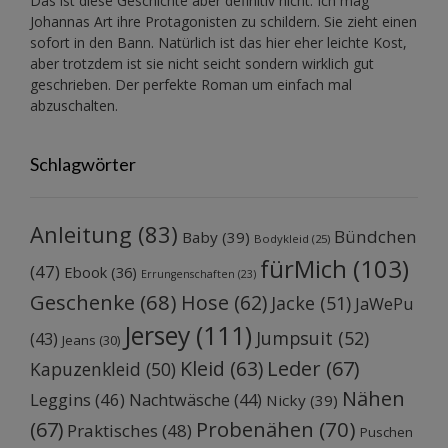
Das ist diese Geschichte aber definitiv nicht. Ich mag
Johannas Art ihre Protagonisten zu schildern. Sie zieht einen
sofort in den Bann. Natürlich ist das hier eher leichte Kost,
aber trotzdem ist sie nicht seicht sondern wirklich gut
geschrieben. Der perfekte Roman um einfach mal
abzuschalten.
Schlagwörter
Anleitung
(83)
Bündchen
Baby
(39)
Bodykleid
(25)
fürMich
(103)
(47)
Ebook
(36)
Errungenschaften
(23)
Geschenke
(68)
Hose
(62)
Jacke
(51)
JaWePu
Jersey
(111)
Jumpsuit
(52)
(43)
Jeans
(30)
Kleid
(63)
Leder
(67)
Kapuzenkleid
(50)
Nähen
Leggins
(46)
Nachtwäsche
(44)
Nicky
(39)
Probenähen
(70)
(67)
Praktisches
(48)
Puschen