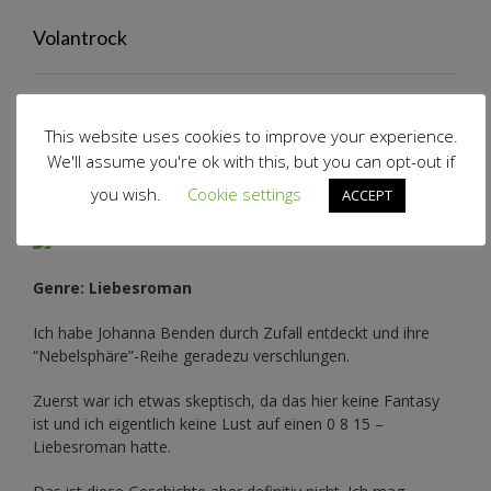
Volantrock
This website uses cookies to improve your experience.
We'll assume you're ok with this, but you can opt-out if
Auf meinem Ebookreader…
you wish.
Cookie settings
ACCEPT
Genre: Liebesroman
Ich habe Johanna Benden durch Zufall entdeckt und ihre
“Nebelsphäre”-Reihe
geradezu verschlungen.
Zuerst war ich etwas skeptisch, da das hier keine Fantasy
ist und ich eigentlich keine Lust auf einen 0 8 15 –
Liebesroman hatte.