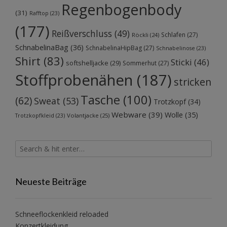
Regenbogenbody
(31)
Rafftop
(23)
(177)
Reißverschluss
(49)
Schlafen
(27)
Röckli
(24)
SchnabelinaBag
(36)
SchnabelinaHipBag
(27)
Schnabelinose
(23)
Shirt
(83)
Sticki
(46)
softshelljacke
(29)
Sommerhut
(27)
Stoffprobenähen
(187)
stricken
Tasche
(100)
(62)
Sweat
(53)
Trotzkopf
(34)
Webware
(39)
Wolle
(35)
Volantjacke
(25)
Trotzkopfkleid
(23)
Neueste Beiträge
Schneeflockenkleid reloaded
Konzertkleidung