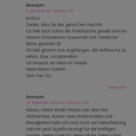
Anonym
9. Juli 2014 um 1:54 p.m. Uhr
Hi Rosi
Danke, dass du das ganze hier machst!
Ich hab auch schon die Federtasche genäht und bei
meinen Freundinnen staunende und "neidische"
Blicke geerntet 😉
Ich hab gestern erst angefangen, die Hüfttasche zu
nähen, bzw. vorzubereiten.
Ich benutze sie dann im Urlaub!
Vielen lieben Dank!!!!
Dein Fan Cici
Antworten
Anonym
18. September 2014 um 2:52 p.m. Uhr
Klasse, meine Kinder freuen sich über ihre
Hüfttaschen. Ausser zwei Kinderröcklies und
Kleinigkeiten habe ich noch nicht viel Näherfahrung.
Hab mir jetzt Stylefix besorgt für die kniffligen
Sachen. Vielen Dank für deine Mühe, habe schon