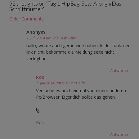
92 thoughts on “
Tag 1 HipBag-Sew-Along #Das
Schnittmuster
”
Comment
Older Comments
navigation
Anonym
1. Juli 2014 um 9:01 a.m. Uhr
hallo, würde auch gerne eine nähen, leider funk. der
link nicht, bekomme die Meldung seite nicht
verfügbar
Antworten
Rosi
1. Juli 2014 um 9:19 a.m. Uhr
Versuche es noch einmal von einem anderen
Pc/Browser. Eigentlich sollte das gehen.
lg
Rosi
Antworten