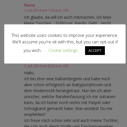
Nana
1. Juli 2014 um 7:03 p.m. Uhr
Ich glaube, da will ich auch mitmachen. Ich liebe
kleine Taschen… Schlüssel, Handy, Geld… reicht.
Jetzt muß ich mir das alles nochmal durchlesen.
This website uses cookies to improve your experience.
Nana
We'll assume you're ok with this, but you can opt-out if
you wish.
Cookie settings
ACCEPT
Antworten
Anonym
1. Juli 2014 um 8:30 p.m. Uhr
Hallo,
ich bin eher eine Nähanfängerin und habe mich
aber schon erfolgreich an Babypumphosen und
dem Kinderröckli herangetraut. Nun bin ich aber
unsicher, welche Randeinfassung ich mir zutrauen
kann, da ich bisher noch nichts mit Paspel oder
Schrägband gemacht habe. Was würdest Du mir
empfehlen?
Ich freue mich schon sehr und auch meine Tochter,
die sich auch gleich Stoffe und Taschenvarianten