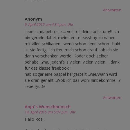
Antworten
Anonym
9. April 2015 um 4:34 p.m. Uhr
liebe schnabel-rosie…. voll toll deine anleitung!!! ich
bin gerade dabei, meine erste easybag zu nähen…
mit allen schikanen…wenn schon denn schon…bald
ist sie fertig…ich freu mich schon drauf…ob ich sie
dann verschenken werde…?oder doch selber
behalte…?na, jedenfalls vielen, vielen,vielen,….dank
für das klasse freebook!!!
hab sogar eine paspel hergestellt…wie/wann wird
sie dran genäht…??ob ich das wohl hinbekomme…?
liebe grüße
Antworten
Anja´s Wunschpunsch
14. April 2015 um 5:07 p.m. Uhr
Hallo Rosi,