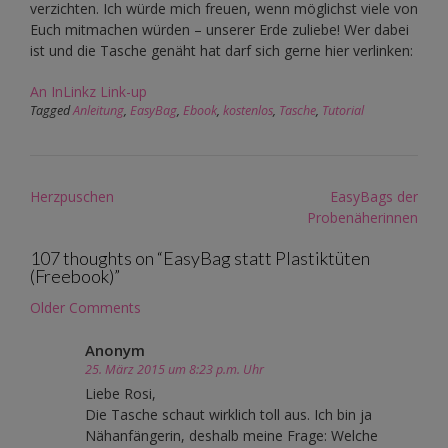
verzichten. Ich würde mich freuen, wenn möglichst viele von
Euch mitmachen würden – unserer Erde zuliebe! Wer dabei
ist und die Tasche genäht hat darf sich gerne hier verlinken:
An InLinkz Link-up
Tagged
Anleitung
,
EasyBag
,
Ebook
,
kostenlos
,
Tasche
,
Tutorial
Post
Herzpuschen
EasyBags der
navigation
Probenäherinnen
107 thoughts on “
EasyBag statt Plastiktüten
(Freebook)
”
Comment
Older Comments
navigation
Anonym
25. März 2015 um 8:23 p.m. Uhr
Liebe Rosi,
Die Tasche schaut wirklich toll aus. Ich bin ja
Nähanfängerin, deshalb meine Frage: Welche