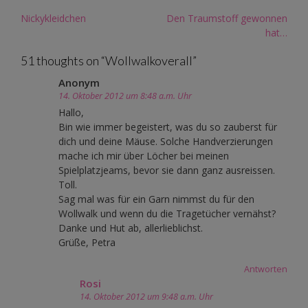
Post
Nickykleidchen
Den Traumstoff gewonnen
navigation
hat…
51 thoughts on “
Wollwalkoverall
”
Anonym
14. Oktober 2012 um 8:48 a.m. Uhr
Hallo,
Bin wie immer begeistert, was du so zauberst für
dich und deine Mäuse. Solche Handverzierungen
mache ich mir über Löcher bei meinen
Spielplatzjeams, bevor sie dann ganz ausreissen.
Toll.
Sag mal was für ein Garn nimmst du für den
Wollwalk und wenn du die Tragetücher vernähst?
Danke und Hut ab, allerlieblichst.
Grüße, Petra
Antworten
Rosi
14. Oktober 2012 um 9:48 a.m. Uhr